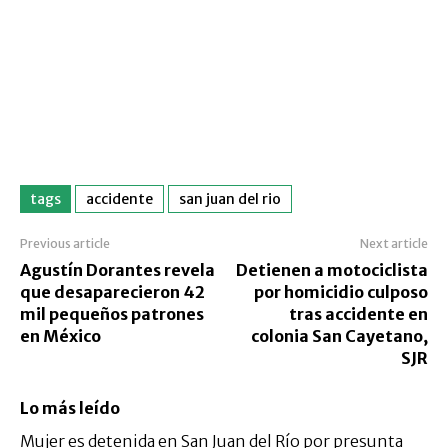
tags
accidente
san juan del rio
Previous article
Next article
Agustín Dorantes revela
Detienen a motociclista
que desaparecieron 42
por homicidio culposo
mil pequeños patrones
tras accidente en
en México
colonia San Cayetano,
SJR
Lo más leído
Mujer es detenida en San Juan del Río por presunta