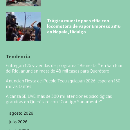
Trágica muerte por selfie con
locomotora de vapor Empress 2816
en Nopala, Hidalgo
Tendencia
Entregan 126 viviendas del programa “Bienestar” en San Juan
del Río; anuncian meta de 48 mil casas para Querétaro
Anuncian Fiesta del Pueblo Tequisquiapan 2026; esperan 150
mil visitantes
Alcanza SEJUVE más de 300 mil atenciones psicológicas
gratuitas en Querétaro con “Contigo Sanamente”
agosto 2026
julio 2026