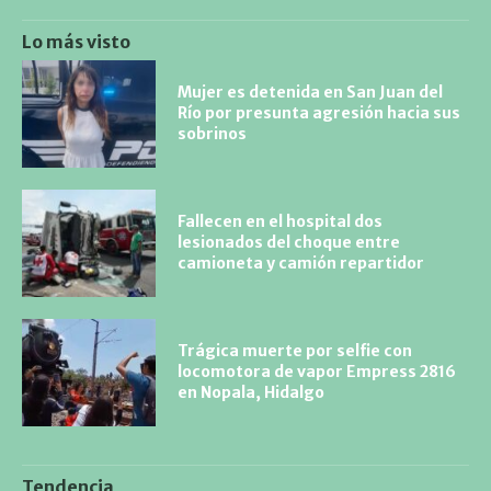
Lo más visto
Mujer es detenida en San Juan del
Río por presunta agresión hacia sus
sobrinos
Fallecen en el hospital dos
lesionados del choque entre
camioneta y camión repartidor
Trágica muerte por selfie con
locomotora de vapor Empress 2816
en Nopala, Hidalgo
Tendencia