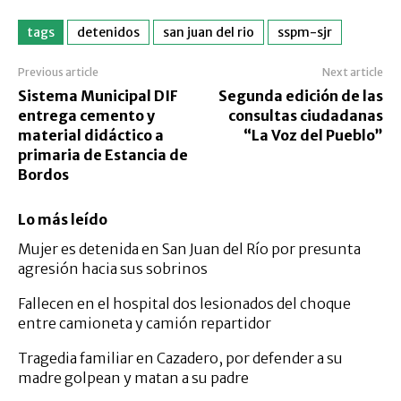
tags
detenidos
san juan del rio
sspm-sjr
Previous article
Next article
Sistema Municipal DIF
Segunda edición de las
entrega cemento y
consultas ciudadanas
material didáctico a
“La Voz del Pueblo”
primaria de Estancia de
Bordos
Lo más leído
Mujer es detenida en San Juan del Río por presunta
agresión hacia sus sobrinos
Fallecen en el hospital dos lesionados del choque
entre camioneta y camión repartidor
Tragedia familiar en Cazadero, por defender a su
madre golpean y matan a su padre