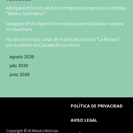
Albergará el Centro de Arte Emergente la exposición colectiva
“México Surrealista”
Inaugura SESA séptimo foro estatal sobre lactancia materna
en Querétaro
Fiscalía sentencia a más de 4 años de prisión a “La Mufasa”
por accidente en Calzada de Los Arcos
agosto 2026
julio 2026
junio 2026
POLÍTICA DE PRIVACIDAD
AVISO LEGAL
Copyright © Al Minuto Noticias