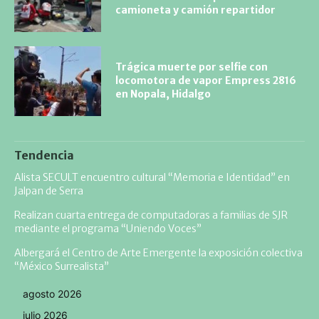
camioneta y camión repartidor
Trágica muerte por selfie con
locomotora de vapor Empress 2816
en Nopala, Hidalgo
Tendencia
Alista SECULT encuentro cultural “Memoria e Identidad” en
Jalpan de Serra
Realizan cuarta entrega de computadoras a familias de SJR
mediante el programa “Uniendo Voces”
Albergará el Centro de Arte Emergente la exposición colectiva
“México Surrealista”
agosto 2026
julio 2026