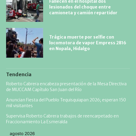
Fallecen en el hospital dos
lesionados del choque entre
camioneta y camión repartidor
Trágica muerte por selfie con
locomotora de vapor Empress 2816
en Nopala, Hidalgo
Tendencia
Roberto Cabrera encabeza presentación de la Mesa Directiva
de MUCCAM Capítulo San Juan del Río
Anuncian Fiesta del Pueblo Tequisquiapan 2026; esperan 150
mil visitantes
Supervisa Roberto Cabrera trabajos de reencarpetado en
Fraccionamiento La Esmeralda
agosto 2026