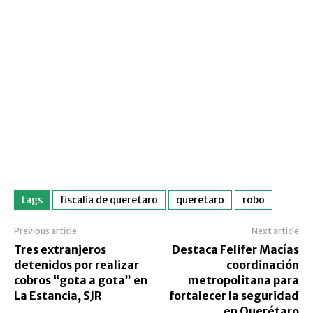
tags
fiscalia de queretaro
queretaro
robo
Previous article
Next article
Tres extranjeros
Destaca Felifer Macías
detenidos por realizar
coordinación
cobros “gota a gota” en
metropolitana para
La Estancia, SJR
fortalecer la seguridad
en Querétaro