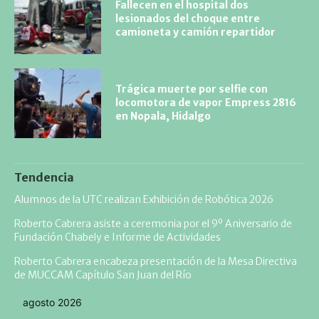
Fallecen en el hospital dos
lesionados del choque entre
camioneta y camión repartidor
Trágica muerte por selfie con
locomotora de vapor Empress 2816
en Nopala, Hidalgo
Tendencia
Alumnos de la UTC realizan Exhibición de Robótica 2026
Roberto Cabrera asiste a ceremonia por el 9º Aniversario de
Fundación Chabely e Informe de Actividades
Roberto Cabrera encabeza presentación de la Mesa Directiva
de MUCCAM Capítulo San Juan del Río
agosto 2026