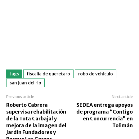
tags
fiscalia de queretaro
robo de vehiculo
san juan del rio
Previous article
Next article
Roberto Cabrera
SEDEA entrega apoyos
supervisa rehabilitación
de programa “Contigo
de la Tota Carbajal y
en Concurrencia” en
mejora de la imagen del
Tolimán
Jardín Fundadores y
Parque Las Garzas