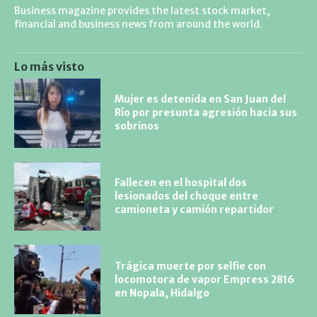
Business magazine provides the latest stock market,
financial and business news from around the world.
Lo más visto
Mujer es detenida en San Juan del
Río por presunta agresión hacia sus
sobrinos
Fallecen en el hospital dos
lesionados del choque entre
camioneta y camión repartidor
Trágica muerte por selfie con
locomotora de vapor Empress 2816
en Nopala, Hidalgo