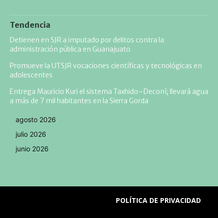
Tendencia
Detienen en SJR a imputado por delitos contra la
administración pública en Guanajuato
Promueve la UTSJR vocaciones científicas y tecnológicas en
adolescentes
Entrega Mauricio Kuri el sistema Taxhido–Deconí; llevará agua
a más de 7 mil habitantes en la Sierra Gorda
agosto 2026
julio 2026
junio 2026
POLÍTICA DE PRIVACIDAD