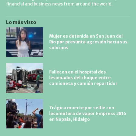
financial and business news from around the world.
Lo más visto
Mujer es detenida en San Juan del
Río por presunta agresión hacia sus
sobrinos
Fallecen en el hospital dos
lesionados del choque entre
camioneta y camión repartidor
Trágica muerte por selfie con
locomotora de vapor Empress 2816
en Nopala, Hidalgo