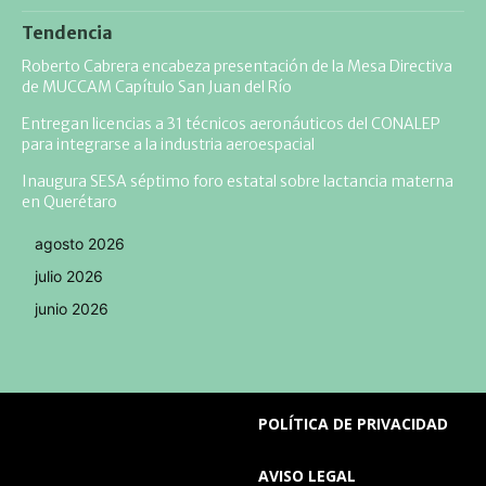
Tendencia
Roberto Cabrera encabeza presentación de la Mesa Directiva
de MUCCAM Capítulo San Juan del Río
Entregan licencias a 31 técnicos aeronáuticos del CONALEP
para integrarse a la industria aeroespacial
Inaugura SESA séptimo foro estatal sobre lactancia materna
en Querétaro
agosto 2026
julio 2026
junio 2026
POLÍTICA DE PRIVACIDAD
AVISO LEGAL