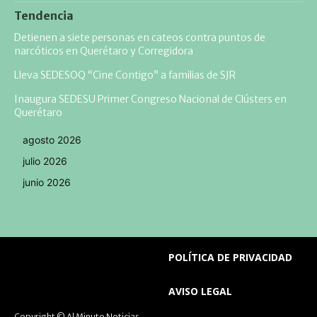
Tendencia
Detienen a siete personas en cateos contra puntos de
narcóticos en Querétaro y Corregidora
Lleva SEDESOQ “Cine Contigo” a familias de SJR
Inaugura SEDESU Primer Congreso Nacional de Clústers en
Querétaro
agosto 2026
julio 2026
junio 2026
POLÍTICA DE PRIVACIDAD
AVISO LEGAL
Copyright © Al Minuto Noticias