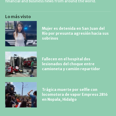
financial and business news from around the world.
Lo más visto
Mujer es detenida en San Juan del
Río por presunta agresión hacia sus
sobrinos
Fallecen en el hospital dos
lesionados del choque entre
camioneta y camión repartidor
Trágica muerte por selfie con
locomotora de vapor Empress 2816
en Nopala, Hidalgo