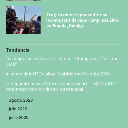
Trágica muerte por selfie con
locomotora de vapor Empress 2816
en Nopala, Hidalgo
Tendencia
Tequisquiapan realiza sexta entrega del programa “Causa por
Casa”
Alumnos de la UTC realizan Exhibición de Robótica 2026
Entregan licencias a 31 técnicos aeronáuticos del CONALEP
para integrarse a la industria aeroespacial
agosto 2026
julio 2026
junio 2026