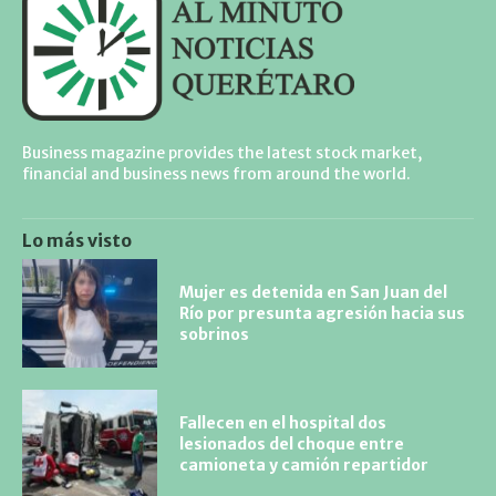
Business magazine provides the latest stock market,
financial and business news from around the world.
Lo más visto
Mujer es detenida en San Juan del
Río por presunta agresión hacia sus
sobrinos
Fallecen en el hospital dos
lesionados del choque entre
camioneta y camión repartidor