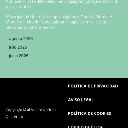
Anuncian Fiesta del Pueblo Tequisquiapan 2026; esperan 150
mil visitantes
Municipio de Querétaro imparte pláticas “Botsu Muntsi. El
Mundo del Abuelo” para valorar el papel esencial de las
personas adultas mayores
agosto 2026
julio 2026
junio 2026
POLÍTICA DE PRIVACIDAD
AVISO LEGAL
Copyright © Al Minuto Noticias
POLÍTICA DE COOKIES
Querétaro
CÓDIGO DE ÉTICA