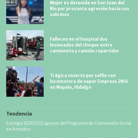
Mujer es detenida en San Juan del
Río por presunta agresión hacia sus
sobrinos
Fallecen en el hospital dos
lesionados del choque entre
camioneta y camión repartidor
Trágica muerte por selfie con
locomotora de vapor Empress 2816
en Nopala, Hidalgo
Tendencia
Entrega SEDESOQ apoyos del Programa de Coinversión Social
en Amealco