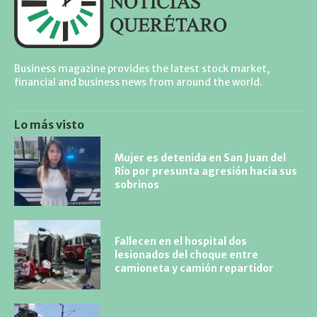
Business magazine provides the latest stock market,
financial and business news from around the world.
Lo más visto
Mujer es detenida en San Juan del
Río por presunta agresión hacia sus
sobrinos
Fallecen en el hospital dos
lesionados del choque entre
camioneta y camión repartidor