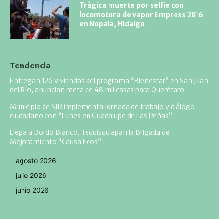
Trágica muerte por selfie con
locomotora de vapor Empress 2816
en Nopala, Hidalgo
Tendencia
Entregan 126 viviendas del programa “Bienestar” en San Juan
del Río; anuncian meta de 48 mil casas para Querétaro
Municipio de SJR implementa jornada de trabajo y diálogo
ciudadano con “Lunes en Guadalupe de Las Peñas”
Llega a Bordo Blanco, Tequisquiapan la Brigada de
Mejoramiento “Causa Ecos”
agosto 2026
julio 2026
junio 2026