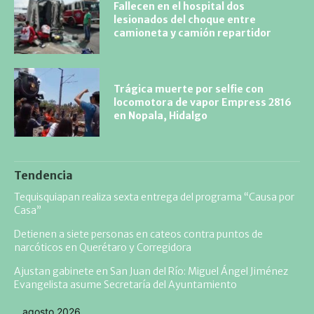
Fallecen en el hospital dos
lesionados del choque entre
camioneta y camión repartidor
Trágica muerte por selfie con
locomotora de vapor Empress 2816
en Nopala, Hidalgo
Tendencia
Tequisquiapan realiza sexta entrega del programa “Causa por
Casa”
Detienen a siete personas en cateos contra puntos de
narcóticos en Querétaro y Corregidora
Ajustan gabinete en San Juan del Río: Miguel Ángel Jiménez
Evangelista asume Secretaría del Ayuntamiento
agosto 2026