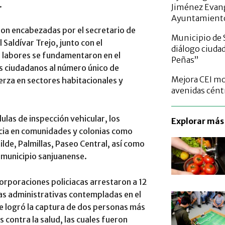
.
Jiménez Evang
Ayuntamient
ron encabezadas por el secretario de
Municipio de 
Saldívar Trejo, junto con el
diálogo ciuda
s labores se fundamentaron en el
Peñas”
es ciudadanos al número único de
Mejora CEI mo
erza en sectores habitacionales y
avenidas cént
élulas de inspección vehicular, los
Explorar más 
ncia en comunidades y colonias como
ilde, Palmillas, Paseo Central, así como
l municipio sanjuanense.
orporaciones policiacas arrestaron a 12
tas administrativas contempladas en el
se logró la captura de dos personas más
 contra la salud, las cuales fueron