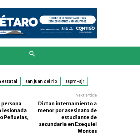
a estatal
san juan del rio
sspm-sjr
Next article
a persona
Dictan internamiento a
ra lesionada
menor por asesinato de
to Peñuelas,
estudiante de
secundaria en Ezequiel
Montes