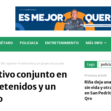
RÉTARO
POLICIACA
ENTRETENIMIENTO
MÁS INFO
SJR; reportan 14 detenidos y un jaripeo clausurado
tags
polici
ivo conjunto en
Previous article
Riña deja un
detenidos y un
sin vida y ot
en San Pedri
o
Qro