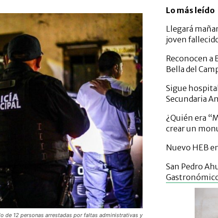
Lo más leído
Llegará mañan
joven fallecid
Reconocen a B
Bella del Cam
Sigue hospital
Secundaria A
¿Quién era “Mi
crear un mo
Nuevo HEB en 
San Pedro Ahu
Gastronómic
o de 12 personas arrestadas por faltas administrativas y