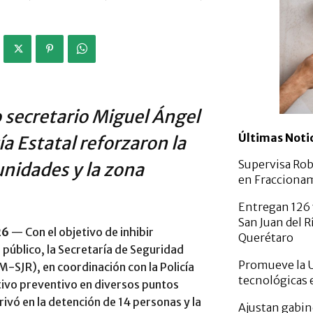
o secretario Miguel Ángel
Últimas Noti
cía Estatal reforzaron la
Supervisa Rob
unidades y la zona
en Fracciona
Entregan 126 
San Juan del R
26
— Con el objetivo de inhibir
Querétaro
 público, la Secretaría de Seguridad
Promueve la U
M-SJR), en coordinación con la Policía
tecnológicas 
tivo preventivo en diversos puntos
rivó en la detención de 14 personas y la
Ajustan gabin