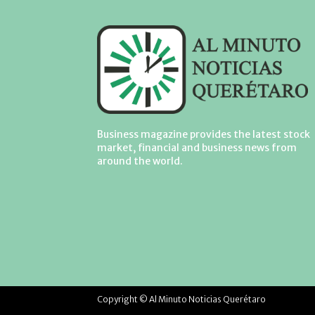
Business magazine provides the latest stock
market, financial and business news from
around the world.
Copyright © Al Minuto Noticias Querétaro