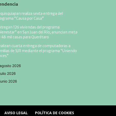
endencia
quisquiapan realiza sexta entrega del
rograma “Causa por Casa”
tregan 126 viviendas del programa
ienestar” en San Juan del Río; anuncian meta
 48 mil casas para Querétaro
alizan cuarta entrega de computadoras a
milias de SJR mediante el programa “Uniendo
oces”
agosto 2026
julio 2026
junio 2026
AVISO LEGAL
POLÍTICA DE COOKIES