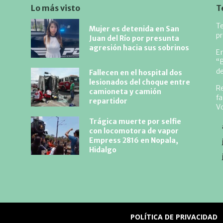
Lo más visto
T
Te
Mujer es detenida en San
p
Juan del Río por presunta
agresión hacia sus sobrinos
En
“B
de
Fallecen en el hospital dos
lesionados del choque entre
Re
camioneta y camión
fa
repartidor
V
Trágica muerte por selfie
con locomotora de vapor
Empress 2816 en Nopala,
Hidalgo
POLÍTICA DE PRIVACIDAD