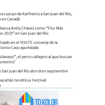
a cuerpo de Karlheinz a San Juan del Río;
o en Canadá
lanca Arely Chávez como “Flor Más
po 2025” en San Juan del Río
izado en el ISSSTE conserje de la
ntonio Caso apuñalado
laneso”, el perro callejero al que buscan
numento?
San Juan del Río abrirá en septiembre
acatlán tendrá su Festival
o