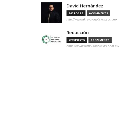
David Hernández
840 POSTS
0 COMMENTS
http://www.alminutonoticias.com.mx
Redacción
7283 POSTS
0 COMMENTS
https://www.alminutonoticias.com.mx