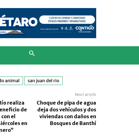
do animal
san juan del rio
Next article
Río realiza
Choque de pipa de agua
eneficio de
deja dos vehículos y dos
 con el
viviendas con daños en
ércoles en
Bosques de Banthí
mero”