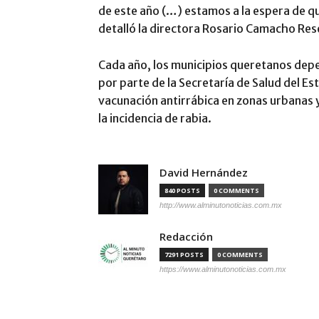
de este año (…) estamos a la espera de q
detalló la directora Rosario Camacho Res
​Cada año, los municipios queretanos depe
por parte de la Secretaría de Salud del E
vacunación antirrábica en zonas urbanas y
la incidencia de rabia.
David Hernández
840 POSTS
0 COMMENTS
http://www.alminutonoticias.com.mx
Redacción
7291 POSTS
0 COMMENTS
https://www.alminutonoticias.com.mx