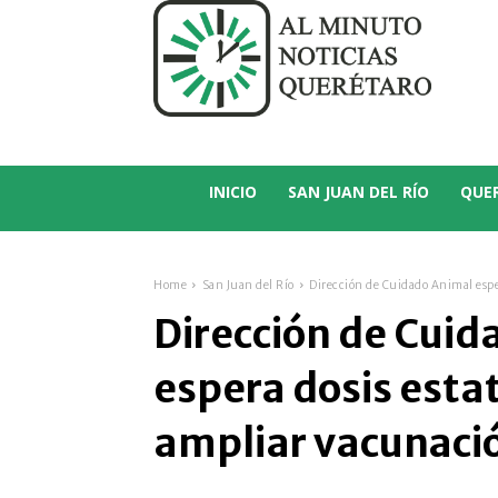
C
14.6
San Juan del Río
INICIO
SAN JUAN DEL RÍO
QUE
Home
San Juan del Río
Dirección de Cuidado Animal esper
Dirección de Cuid
espera dosis esta
ampliar vacunació