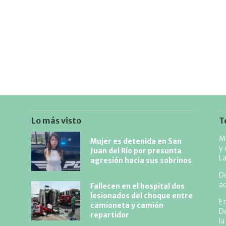
Lo más visto
T
Mu
Mujer es detenida en San
y 
Juan del Río por presunta
L
agresión hacia sus sobrinos
De
ad
Fallecen en el hospital dos
lesionados del choque entre
En
camioneta y camión
De
repartidor
la