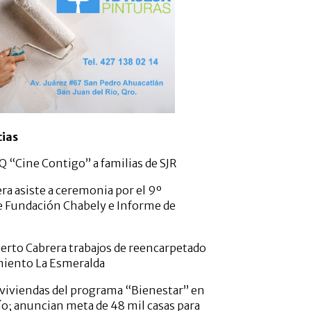
cias
 “Cine Contigo” a familias de SJR
ra asiste a ceremonia por el 9º
e Fundación Chabely e Informe de
erto Cabrera trabajos de reencarpetado
miento La Esmeralda
viviendas del programa “Bienestar” en
ío; anuncian meta de 48 mil casas para