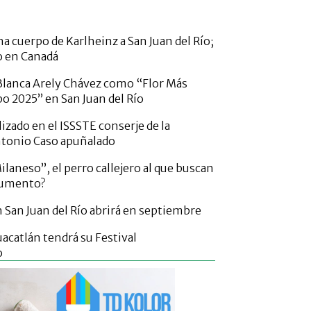
a cuerpo de Karlheinz a San Juan del Río;
o en Canadá
lanca Arely Chávez como “Flor Más
po 2025” en San Juan del Río
izado en el ISSSTE conserje de la
ntonio Caso apuñalado
laneso”, el perro callejero al que buscan
numento?
San Juan del Río abrirá en septiembre
acatlán tendrá su Festival
o