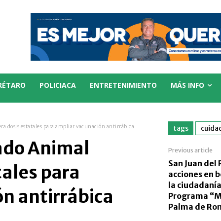
RÉTARO
POLICIACA
ENTRETENIMIENTO
MÁS INFO
a dosis estatales para ampliar vacunación antirrábica
tags
cuida
ado Animal
Previous article
San Juan del 
tales para
acciones en b
la ciudadanía
n antirrábica
Programa “Mi
Palma de Ro