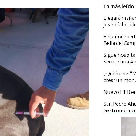
Lo más leído
Llegará mañan
joven fallecid
Reconocen a B
Bella del Cam
Sigue hospital
Secundaria A
¿Quién era “Mi
crear un mo
Nuevo HEB en 
San Pedro Ahu
Gastronómic