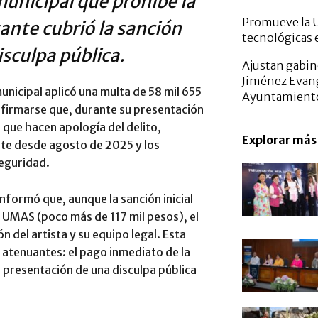
municipal que prohíbe la
Promueve la U
tante cubrió la sanción
tecnológicas 
sculpa pública.
Ajustan gabin
Jiménez Evang
unicipal aplicó una multa de 58 mil 655
Ayuntamient
nfirmarse que, durante su presentación
s que hacen apología del delito,
Explorar más 
nte desde agosto de 2025 y los
eguridad.
nformó que, aunque la sanción inicial
UMAS (poco más de 117 mil pesos), el
n del artista y su equipo legal. Esta
 atenuantes: el pago inmediato de la
la presentación de una disculpa pública