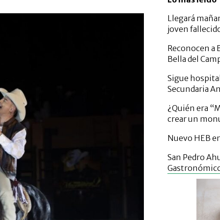
Llegará mañan
joven fallecid
Reconocen a B
Bella del Cam
Sigue hospital
Secundaria A
¿Quién era “Mi
crear un mo
Nuevo HEB en 
San Pedro Ahu
Gastronómic