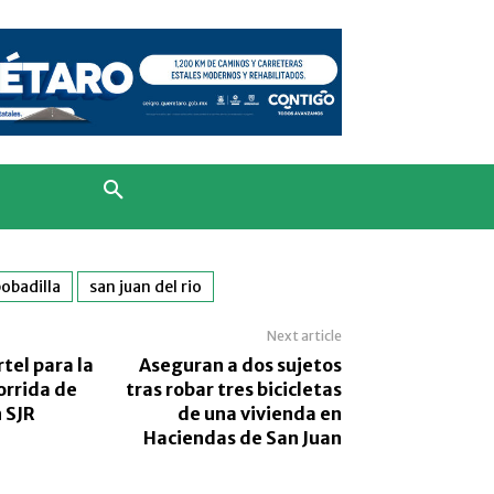
obadilla
san juan del rio
Next article
tel para la
Aseguran a dos sujetos
orrida de
tras robar tres bicicletas
 SJR
de una vivienda en
Haciendas de San Juan