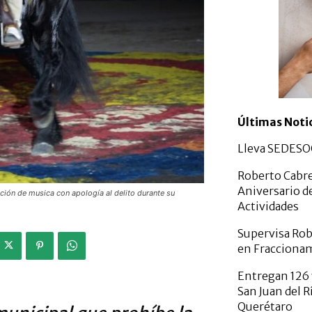
Últimas Noti
Lleva SEDESOQ
Roberto Cabre
Aniversario d
ación de musica con apología al delito durante su
Actividades
Supervisa Rob
en Fracciona
Entregan 126 
San Juan del R
Querétaro