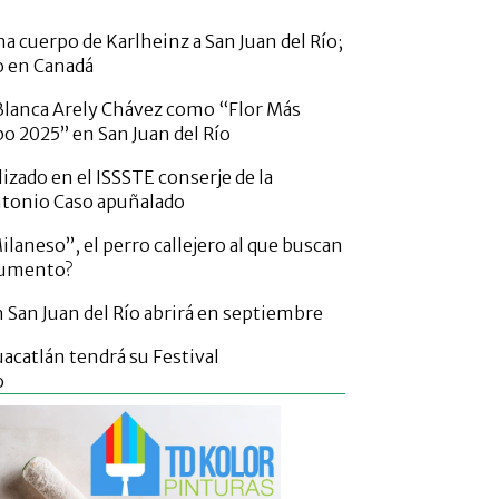
a cuerpo de Karlheinz a San Juan del Río;
o en Canadá
lanca Arely Chávez como “Flor Más
po 2025” en San Juan del Río
izado en el ISSSTE conserje de la
ntonio Caso apuñalado
laneso”, el perro callejero al que buscan
numento?
San Juan del Río abrirá en septiembre
acatlán tendrá su Festival
o