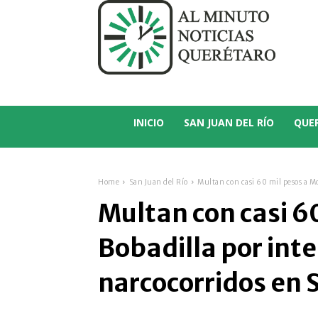
C
14.7
San Juan del Río
INICIO
SAN JUAN DEL RÍO
QUE
Home
San Juan del Río
Multan con casi 60 mil pesos a Mo
Multan con casi 6
Bobadilla por int
narcocorridos en 