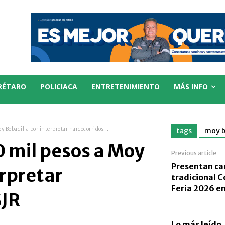
RÉTARO
POLICIACA
ENTRETENIMIENTO
MÁS INFO
y Bobadilla por interpretar narcocorridos...
tags
moy b
0 mil pesos a Moy
Previous article
Presentan car
erpretar
tradicional C
Feria 2026 en
SJR
Lo más leído