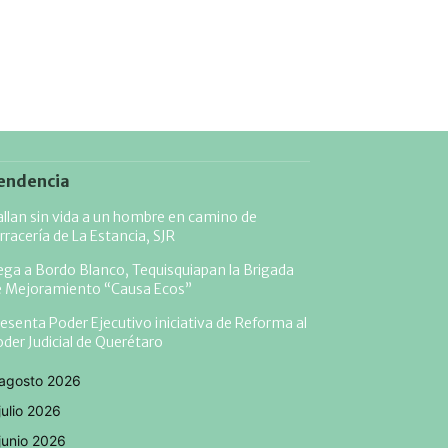
endencia
llan sin vida a un hombre en camino de
rracería de La Estancia, SJR
ega a Bordo Blanco, Tequisquiapan la Brigada
e Mejoramiento “Causa Ecos”
esenta Poder Ejecutivo iniciativa de Reforma al
der Judicial de Querétaro
agosto 2026
julio 2026
junio 2026