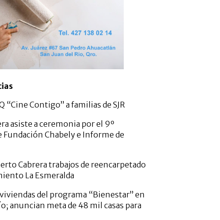
cias
 “Cine Contigo” a familias de SJR
ra asiste a ceremonia por el 9º
e Fundación Chabely e Informe de
erto Cabrera trabajos de reencarpetado
miento La Esmeralda
viviendas del programa “Bienestar” en
ío; anuncian meta de 48 mil casas para