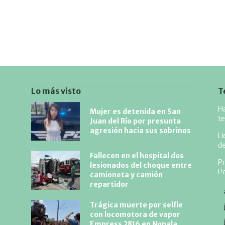
Lo más visto
T
Ha
Mujer es detenida en San
te
Juan del Río por presunta
agresión hacia sus sobrinos
Ll
d
Fallecen en el hospital dos
Pr
lesionados del choque entre
Po
camioneta y camión
repartidor
Trágica muerte por selfie
con locomotora de vapor
Empress 2816 en Nopala,