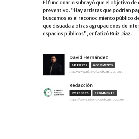
El funcionario subrayó que el objetivo de
preventivo. “Hay artistas que podrían pa
buscamos es el reconocimiento público de 
que disuada a otras agrupaciones de inte
espacios públicos”, enfatizó Ruiz Díaz.
David Hernández
840 POSTS
0 COMMENTS
http://www.alminutonoticias.com.mx
Redacción
7291 POSTS
0 COMMENTS
https://www.alminutonoticias.com.mx