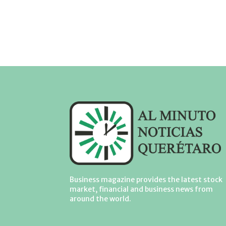
Business magazine provides the latest stock
market, financial and business news from
around the world.