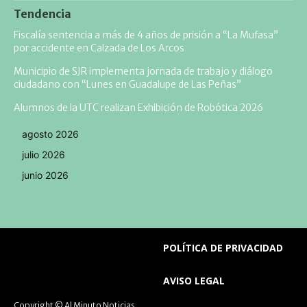
Tendencia
Fiscalía sentencia a más de 4 años de prisión a “La Mufasa”
por accidente en Calzada de Los Arcos
Municipio de SJR implementa jornada de trabajo y diálogo
ciudadano con “Lunes en Guadalupe de Las Peñas”
Alumnos de la UTC realizan Exhibición de Robótica 2026
agosto 2026
julio 2026
junio 2026
POLÍTICA DE PRIVACIDAD
AVISO LEGAL
Copyright © Al Minuto Noticias