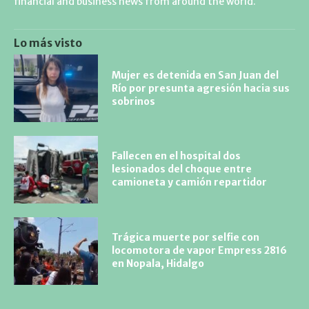
financial and business news from around the world.
Lo más visto
Mujer es detenida en San Juan del
Río por presunta agresión hacia sus
sobrinos
Fallecen en el hospital dos
lesionados del choque entre
camioneta y camión repartidor
Trágica muerte por selfie con
locomotora de vapor Empress 2816
en Nopala, Hidalgo