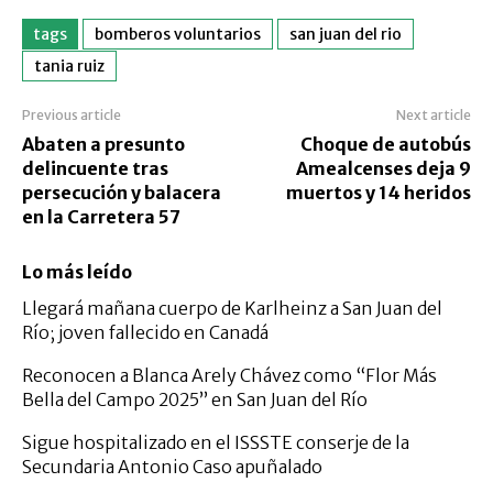
tags
bomberos voluntarios
san juan del rio
tania ruiz
Previous article
Next article
Abaten a presunto
Choque de autobús
delincuente tras
Amealcenses deja 9
persecución y balacera
muertos y 14 heridos
en la Carretera 57
Lo más leído
Llegará mañana cuerpo de Karlheinz a San Juan del
Río; joven fallecido en Canadá
Reconocen a Blanca Arely Chávez como “Flor Más
Bella del Campo 2025” en San Juan del Río
Sigue hospitalizado en el ISSSTE conserje de la
Secundaria Antonio Caso apuñalado