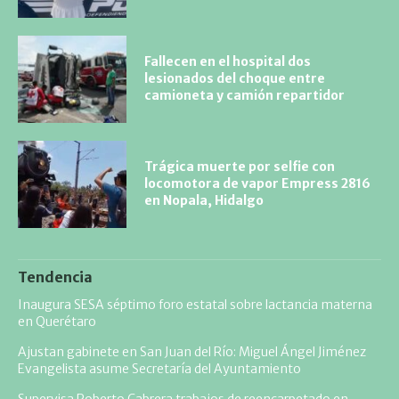
Fallecen en el hospital dos
lesionados del choque entre
camioneta y camión repartidor
Trágica muerte por selfie con
locomotora de vapor Empress 2816
en Nopala, Hidalgo
Tendencia
Inaugura SESA séptimo foro estatal sobre lactancia materna
en Querétaro
Ajustan gabinete en San Juan del Río: Miguel Ángel Jiménez
Evangelista asume Secretaría del Ayuntamiento
Supervisa Roberto Cabrera trabajos de reencarpetado en