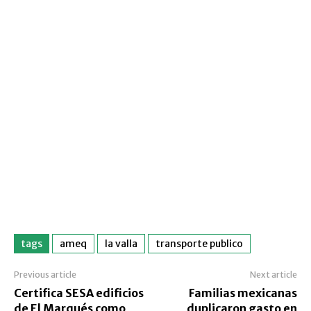
tags
ameq
la valla
transporte publico
Previous article
Next article
Certifica SESA edificios
Familias mexicanas
de El Marqués como
duplicaron gasto en