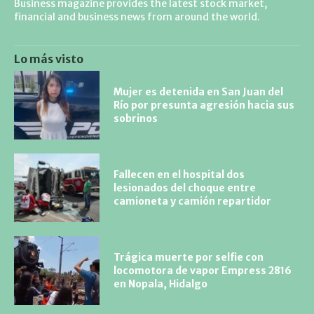
Business magazine provides the latest stock market,
financial and business news from around the world.
Lo más visto
Mujer es detenida en San Juan del
Río por presunta agresión hacia sus
sobrinos
Fallecen en el hospital dos
lesionados del choque entre
camioneta y camión repartidor
Trágica muerte por selfie con
locomotora de vapor Empress 2816
en Nopala, Hidalgo