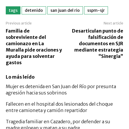
tags
detenido
san juan del rio
sspm-sjr
Previous article
Next article
Familia de
Desarticulan punto de
sobreviviente del
falsificación de
camionazo en La
documentos en SJR
Muralla pide oraciones y
mediante estrategia
ayuda para solventar
“Sinergia”
gastos
Lo más leído
Mujer es detenida en San Juan del Río por presunta
agresión hacia sus sobrinos
Fallecen en el hospital dos lesionados del choque
entre camioneta y camión repartidor
Tragedia familiar en Cazadero, por defender a su
madre golpean y matan a su padre