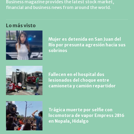
Business magazine provides the latest stock market,
financial and business news from around the world.
Lo más visto
Mujer es detenida en San Juan del
Río por presunta agresión hacia sus
sobrinos
Fallecen en el hospital dos
lesionados del choque entre
camioneta y camión repartidor
Trágica muerte por selfie con
locomotora de vapor Empress 2816
en Nopala, Hidalgo