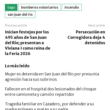
tags
bomberos voluntarios
incendio
san juan del rio
Previous article
Next article
Inician festejos por los
Persecución en
495 años de San Juan
Corregidora deja 4
del Río; presentan a
detenidos
Viviana I como reina de
la Feria 2026
Lo más leído
Mujer es detenida en San Juan del Río por presunta
agresión hacia sus sobrinos
Fallecen en el hospital dos lesionados del choque
entre camioneta y camión repartidor
Tragedia familiar en Cazadero, por defender a su
madre golpean y matan a su padre