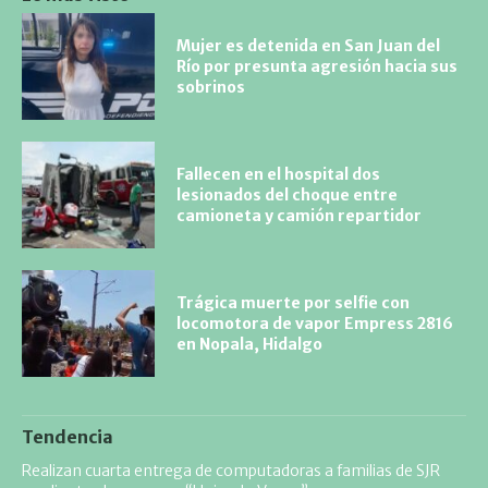
Mujer es detenida en San Juan del
Río por presunta agresión hacia sus
sobrinos
Fallecen en el hospital dos
lesionados del choque entre
camioneta y camión repartidor
Trágica muerte por selfie con
locomotora de vapor Empress 2816
en Nopala, Hidalgo
Tendencia
Realizan cuarta entrega de computadoras a familias de SJR