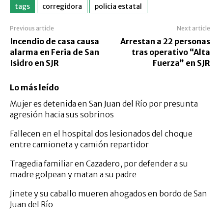
tags
corregidora
policia estatal
Previous article
Next article
Incendio de casa causa
Arrestan a 22 personas
alarma en Feria de San
tras operativo “Alta
Isidro en SJR
Fuerza” en SJR
Lo más leído
Mujer es detenida en San Juan del Río por presunta
agresión hacia sus sobrinos
Fallecen en el hospital dos lesionados del choque
entre camioneta y camión repartidor
Tragedia familiar en Cazadero, por defender a su
madre golpean y matan a su padre
Jinete y su caballo mueren ahogados en bordo de San
Juan del Río