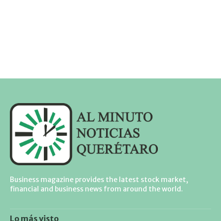
Business magazine provides the latest stock market,
financial and business news from around the world.
Lo más visto