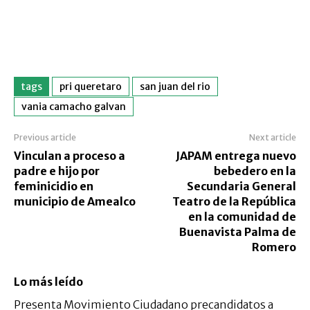
tags
pri queretaro
san juan del rio
vania camacho galvan
Previous article
Next article
Vinculan a proceso a
JAPAM entrega nuevo
padre e hijo por
bebedero en la
feminicidio en
Secundaria General
municipio de Amealco
Teatro de la República
en la comunidad de
Buenavista Palma de
Romero
Lo más leído
Presenta Movimiento Ciudadano precandidatos a