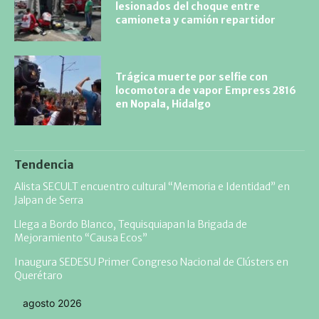
lesionados del choque entre
camioneta y camión repartidor
Trágica muerte por selfie con
locomotora de vapor Empress 2816
en Nopala, Hidalgo
Tendencia
Alista SECULT encuentro cultural “Memoria e Identidad” en
Jalpan de Serra
Llega a Bordo Blanco, Tequisquiapan la Brigada de
Mejoramiento “Causa Ecos”
Inaugura SEDESU Primer Congreso Nacional de Clústers en
Querétaro
agosto 2026