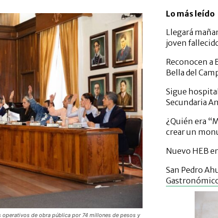
Lo más leído
Llegará mañan
joven fallecid
Reconocen a B
Bella del Cam
Sigue hospital
Secundaria A
¿Quién era “Mi
crear un mo
Nuevo HEB en 
San Pedro Ahu
Gastronómic
 operativos de obra pública por 74 millones de pesos y