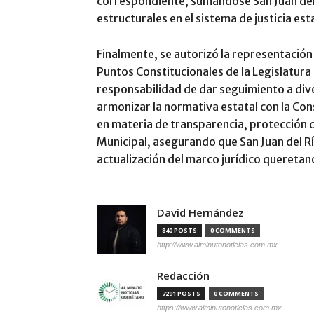
correspondiente, sumándose San Juan del 
estructurales en el sistema de justicia est
Finalmente, se autorizó la representación
Puntos Constitucionales de la Legislatura 
responsabilidad de dar seguimiento a dive
armonizar la normativa estatal con la Cons
en materia de transparencia, protección 
Municipal, asegurando que San Juan del Rí
actualización del marco jurídico queretan
David Hernández
840 POSTS
0 COMMENTS
http://www.alminutonoticias.com.mx
Redacción
7291 POSTS
0 COMMENTS
https://www.alminutonoticias.com.mx