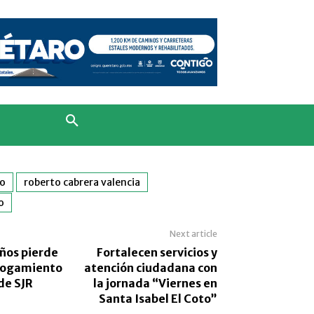
do
roberto cabrera valencia
o
Next article
años pierde
Fortalecen servicios y
ahogamiento
atención ciudadana con
de SJR
la jornada “Viernes en
Santa Isabel El Coto”