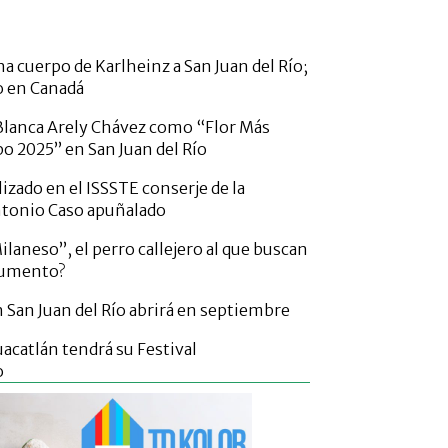
a cuerpo de Karlheinz a San Juan del Río;
o en Canadá
lanca Arely Chávez como “Flor Más
po 2025” en San Juan del Río
izado en el ISSSTE conserje de la
ntonio Caso apuñalado
laneso”, el perro callejero al que buscan
numento?
San Juan del Río abrirá en septiembre
acatlán tendrá su Festival
o