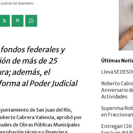
 Judicial de Querétaro.
 fondos federales y
ción de más de 25
Últimas Noti
ura; además, el
Lleva SEDESOQ
orma al Poder Judicial
Roberto Cabre
Aniversario d
Actividades
Supervisa Rob
 Ayuntamiento de San Juan del Río,
en Fracciona
Roberto Cabrera Valencia, aprobó por
ales de Obras Públicas Municipales
Entregan 126 
aprobación técnica y financiera
San Juan del R