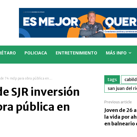
RÉTARO
POLICIACA
ENTRETENIMIENTO
MÁS INFO
 de 74 mdp para obra pública en...
tags
cabil
e SJR inversión
san juan del ri
Previous article
ra pública en
Joven de 26 
la vida por 
en balneario 