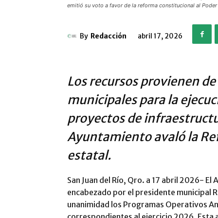
emitió su voto a favor de la reforma constitucional al Poder
By
Redacción
abril 17, 2026
Los recursos provienen de
municipales para la ejecu
proyectos de infraestruct
Ayuntamiento avaló la Ref
estatal.
San Juan del Río, Qro. a 17 abril 2026- El
encabezado por el presidente municipal 
unanimidad los Programas Operativos Anu
correspondientes al ejercicio 2026. Esta 