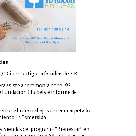
cias
 “Cine Contigo” a familias de SJR
ra asiste a ceremonia por el 9º
e Fundación Chabely e Informe de
erto Cabrera trabajos de reencarpetado
miento La Esmeralda
viviendas del programa “Bienestar” en
ío; anuncian meta de 48 mil casas para