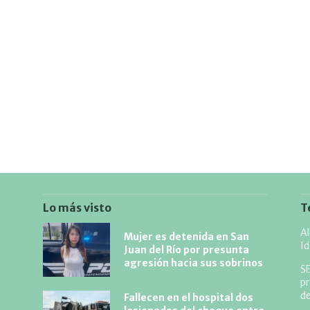
Lo más visto
T
Al
Mujer es detenida en San
Id
Juan del Río por presunta
agresión hacia sus sobrinos
S
pr
d
Fallecen en el hospital dos