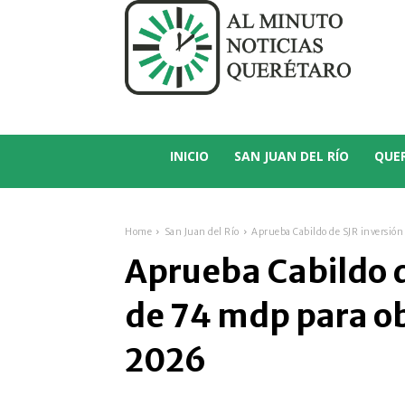
C
21.1
San Juan del Río
INICIO
SAN JUAN DEL RÍO
QUE
Home
San Juan del Río
Aprueba Cabildo de SJR inversión
Aprueba Cabildo d
de 74 mdp para ob
2026