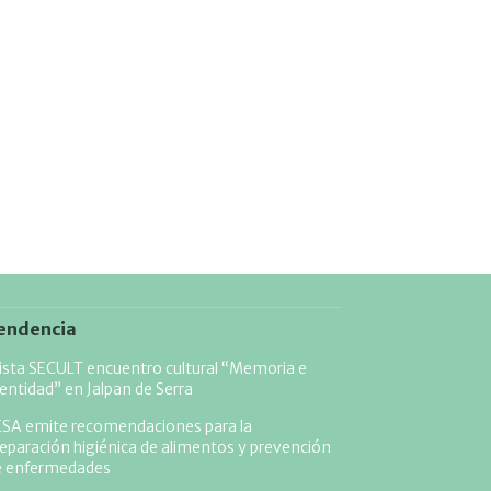
endencia
ista SECULT encuentro cultural “Memoria e
entidad” en Jalpan de Serra
ESA emite recomendaciones para la
eparación higiénica de alimentos y prevención
e enfermedades