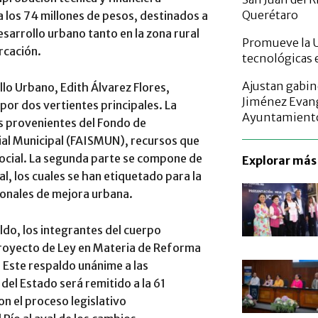
Querétaro
a los 74 millones de pesos, destinados a
esarrollo urbano tanto en la zona rural
Promueve la U
rcación.
tecnológicas 
Ajustan gabin
llo Urbano, Edith Álvarez Flores,
Jiménez Evang
por dos vertientes principales. La
Ayuntamient
s provenientes del Fondo de
ial Municipal (FAISMUN), recursos que
social. La segunda parte se compone de
Explorar más 
l, los cuales se han etiquetado para la
ionales de mejora urbana.
ldo, los integrantes del cuerpo
Proyecto de Ley en Materia de Reforma
. Este respaldo unánime a las
 del Estado será remitido a la 61
on el proceso legislativo