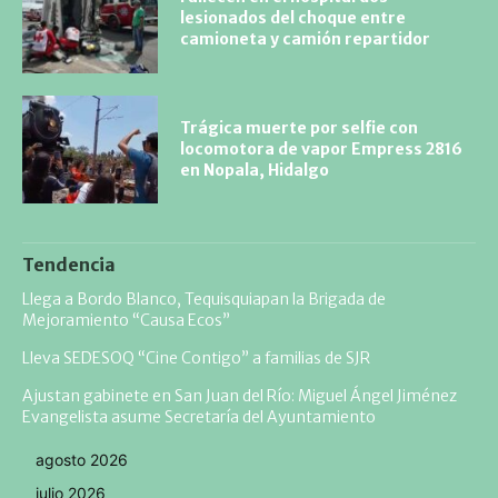
lesionados del choque entre
camioneta y camión repartidor
Trágica muerte por selfie con
locomotora de vapor Empress 2816
en Nopala, Hidalgo
Tendencia
Llega a Bordo Blanco, Tequisquiapan la Brigada de
Mejoramiento “Causa Ecos”
Lleva SEDESOQ “Cine Contigo” a familias de SJR
Ajustan gabinete en San Juan del Río: Miguel Ángel Jiménez
Evangelista asume Secretaría del Ayuntamiento
agosto 2026
julio 2026