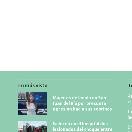
Lo más visto
T
An
Mujer es detenida en San
es
Juan del Río por presunta
agresión hacia sus sobrinos
In
l
Fallecen en el hospital dos
En
lesionados del choque entre