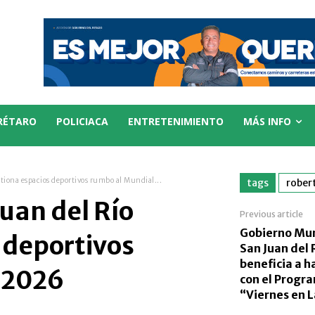
RÉTARO
POLICIACA
ENTRETENIMIENTO
MÁS INFO
tiona espacios deportivos rumbo al Mundial...
tags
rober
Juan del Río
Previous article
Gobierno Mun
 deportivos
San Juan del 
beneficia a h
 2026
con el Progr
“Viernes en L