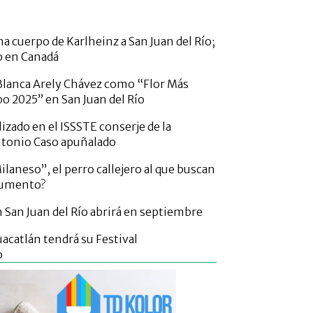
a cuerpo de Karlheinz a San Juan del Río;
o en Canadá
lanca Arely Chávez como “Flor Más
po 2025” en San Juan del Río
izado en el ISSSTE conserje de la
ntonio Caso apuñalado
laneso”, el perro callejero al que buscan
numento?
San Juan del Río abrirá en septiembre
acatlán tendrá su Festival
o