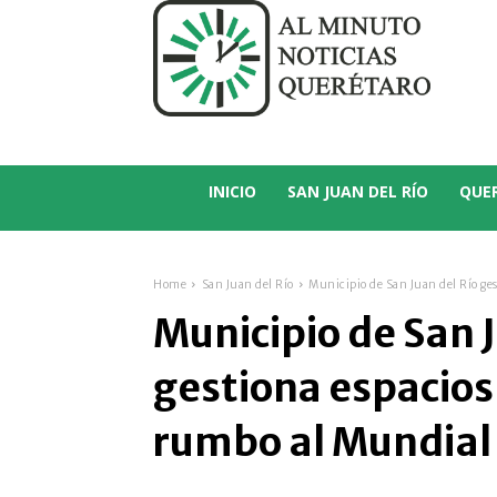
C
14.7
San Juan del Río
INICIO
SAN JUAN DEL RÍO
QUE
Home
San Juan del Río
Municipio de San Juan del Río ges
Municipio de San 
gestiona espacios
rumbo al Mundial