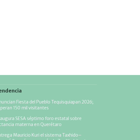
endencia
uncian Fiesta del Pueblo Tequisquiapan 2026;
peran 150 mil visitantes
augura SESA séptimo foro estatal sobre
actancia materna en Querétaro
trega Mauricio Kuri el sistema Taxhido–