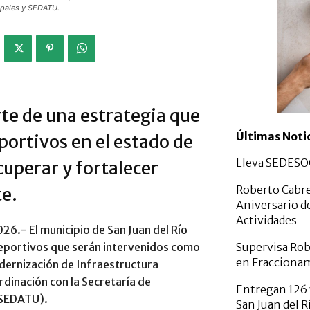
cipales y SEDATU.
te de una estrategia que
Últimas Noti
ortivos en el estado de
Lleva SEDESOQ
cuperar y fortalecer
Roberto Cabre
te.
Aniversario d
Actividades
026.- El municipio de San Juan del Río
Supervisa Rob
deportivos que serán intervenidos como
en Fracciona
dernización de Infraestructura
dinación con la Secretaría de
Entregan 126 
 (SEDATU).
San Juan del R