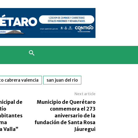
to cabrera valencia
san juan del rio
Next article
icipal de
Municipio de Querétaro
Río
conmemora el 273
abitantes
aniversario de la
ama
fundación de Santa Rosa
a Valla”
Jáuregui