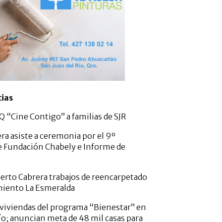
cias
 “Cine Contigo” a familias de SJR
ra asiste a ceremonia por el 9º
e Fundación Chabely e Informe de
erto Cabrera trabajos de reencarpetado
miento La Esmeralda
viviendas del programa “Bienestar” en
ío; anuncian meta de 48 mil casas para