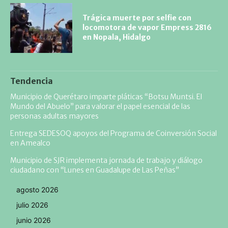
Trágica muerte por selfie con
locomotora de vapor Empress 2816
en Nopala, Hidalgo
Tendencia
Municipio de Querétaro imparte pláticas “Botsu Muntsi. El
Mundo del Abuelo” para valorar el papel esencial de las
personas adultas mayores
Entrega SEDESOQ apoyos del Programa de Coinversión Social
en Amealco
Municipio de SJR implementa jornada de trabajo y diálogo
ciudadano con “Lunes en Guadalupe de Las Peñas”
agosto 2026
julio 2026
junio 2026