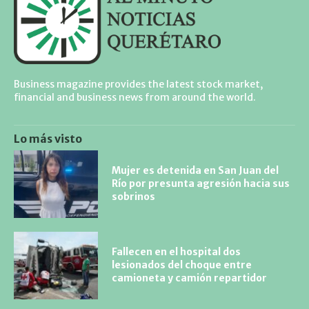
Business magazine provides the latest stock market,
financial and business news from around the world.
Lo más visto
Mujer es detenida en San Juan del
Río por presunta agresión hacia sus
sobrinos
Fallecen en el hospital dos
lesionados del choque entre
camioneta y camión repartidor