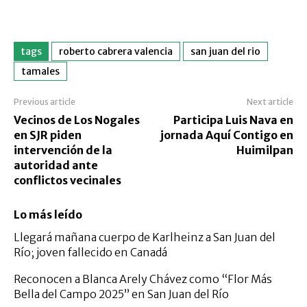
tags
roberto cabrera valencia
san juan del rio
tamales
Previous article
Next article
Vecinos de Los Nogales
Participa Luis Nava en
en SJR piden
jornada Aquí Contigo en
intervención de la
Huimilpan
autoridad ante
conflictos vecinales
Lo más leído
Llegará mañana cuerpo de Karlheinz a San Juan del
Río; joven fallecido en Canadá
Reconocen a Blanca Arely Chávez como “Flor Más
Bella del Campo 2025” en San Juan del Río