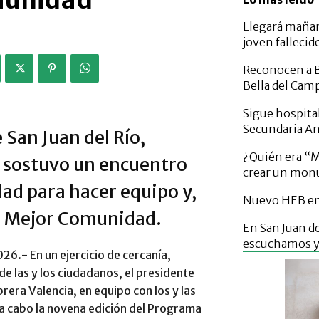
omunidad
Llegará mañan
joven fallecid
Reconocen a B
Bella del Cam
Sigue hospital
Secundaria A
 San Juan del Río,
¿Quién era “Mi
, sostuvo un encuentro
crear un mo
idad para hacer equipo y,
Nuevo HEB en 
a Mejor Comunidad.
En San Juan de
escuchamos y 
026.- En un ejercicio de cercanía,
e las y los ciudadanos, el presidente
rera Valencia, en equipo con los y las
 a cabo la novena edición del Programa