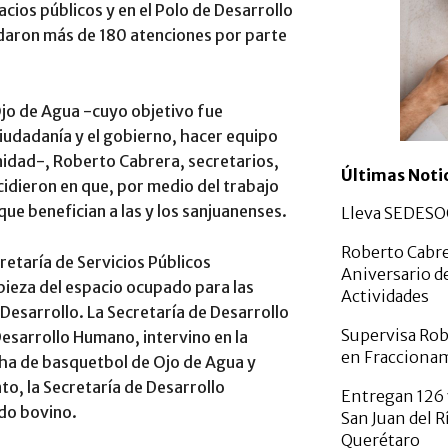
cios públicos y en el Polo de Desarrollo
indaron más de 180 atenciones por parte
jo de Agua -cuyo objetivo fue
iudadanía y el gobierno, hacer equipo
idad-, Roberto Cabrera, secretarios,
Últimas Noti
cidieron en que, por medio del trabajo
ue benefician a las y los sanjuanenses.
Lleva SEDESOQ
Roberto Cabre
cretaría de Servicios Públicos
Aniversario d
pieza del espacio ocupado para las
Actividades
 Desarrollo. La Secretaría de Desarrollo
Supervisa Rob
 Desarrollo Humano, intervino en la
en Fracciona
ncha de basquetbol de Ojo de Agua y
to, la Secretaría de Desarrollo
Entregan 126 
do bovino.
San Juan del R
Querétaro