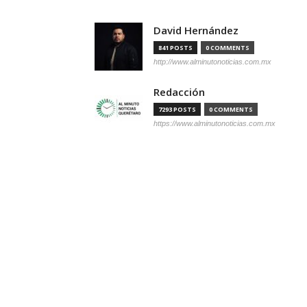
David Hernández
841 POSTS
0 COMMENTS
http://www.alminutonoticias.com.mx
Redacción
7293 POSTS
0 COMMENTS
https://www.alminutonoticias.com.mx