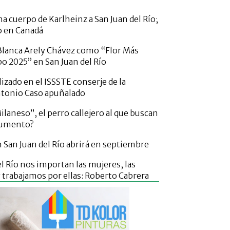
a cuerpo de Karlheinz a San Juan del Río;
o en Canadá
lanca Arely Chávez como “Flor Más
po 2025” en San Juan del Río
izado en el ISSSTE conserje de la
ntonio Caso apuñalado
laneso”, el perro callejero al que buscan
numento?
San Juan del Río abrirá en septiembre
l Río nos importan las mujeres, las
trabajamos por ellas: Roberto Cabrera