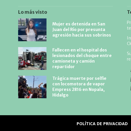
Lo más visto
T
Pr
Mujer es detenida en San
te
Juan del Río por presunta
agresión hacia sus sobrinos
I
Cl
Fallecen en el hospital dos
Su
lesionados del choque entre
r
camioneta y camión
repartidor
Trágica muerte por selfie
con locomotora de vapor
Empress 2816 en Nopala,
Hidalgo
POLÍTICA DE PRIVACIDAD