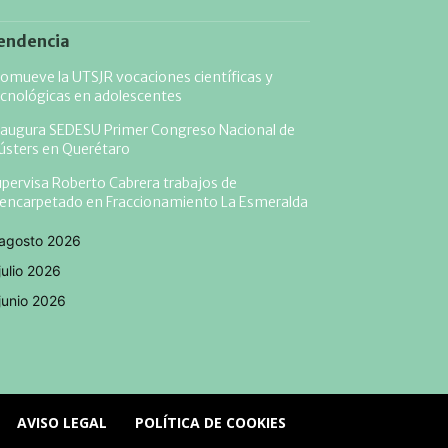
endencia
omueve la UTSJR vocaciones científicas y
cnológicas en adolescentes
naugura SEDESU Primer Congreso Nacional de
ústers en Querétaro
pervisa Roberto Cabrera trabajos de
eencarpetado en Fraccionamiento La Esmeralda
agosto 2026
julio 2026
junio 2026
AVISO LEGAL
POLÍTICA DE COOKIES