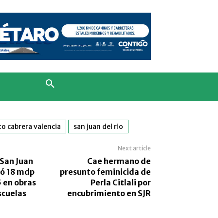
to cabrera valencia
san juan del rio
Next article
 San Juan
Cae hermano de
tió 18 mdp
presunto feminicida de
 en obras
Perla Citlali por
scuelas
encubrimiento en SJR