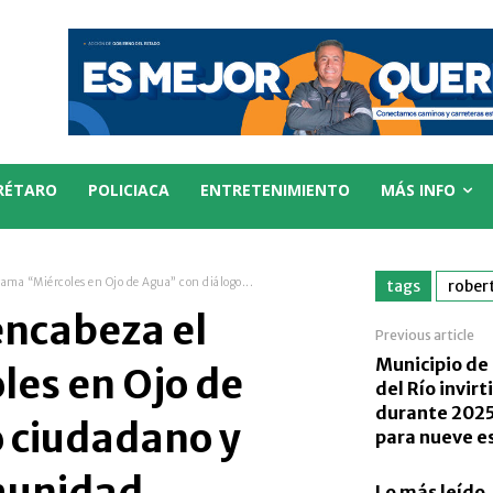
RÉTARO
POLICIACA
ENTRETENIMIENTO
MÁS INFO
ama “Miércoles en Ojo de Agua” con diálogo...
tags
rober
encabeza el
Previous article
Municipio de
les en Ojo de
del Río invir
durante 2025
o ciudadano y
para nueve e
Lo más leído