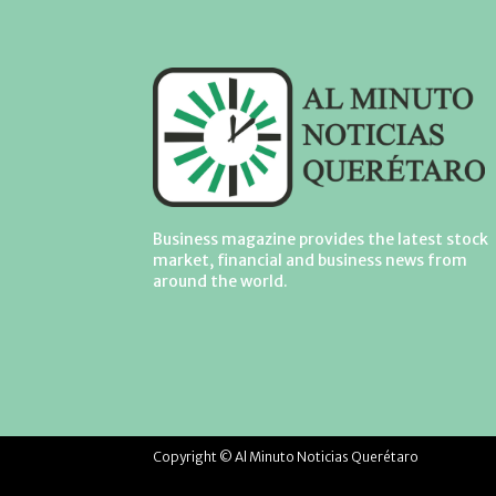
Business magazine provides the latest stock
market, financial and business news from
around the world.
Copyright © Al Minuto Noticias Querétaro