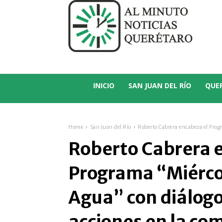
C
15.4
San Juan del Río
INICIO
SAN JUAN DEL RÍO
QUE
Home
San Juan del Río
Roberto Cabrera encabeza el Progr
Roberto Cabrera 
Programa “Miérco
Agua” con diálog