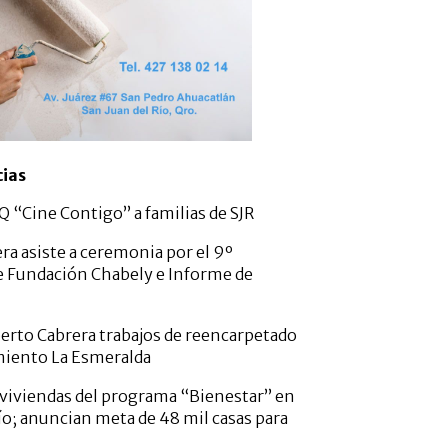
cias
 “Cine Contigo” a familias de SJR
ra asiste a ceremonia por el 9º
e Fundación Chabely e Informe de
erto Cabrera trabajos de reencarpetado
miento La Esmeralda
viviendas del programa “Bienestar” en
ío; anuncian meta de 48 mil casas para