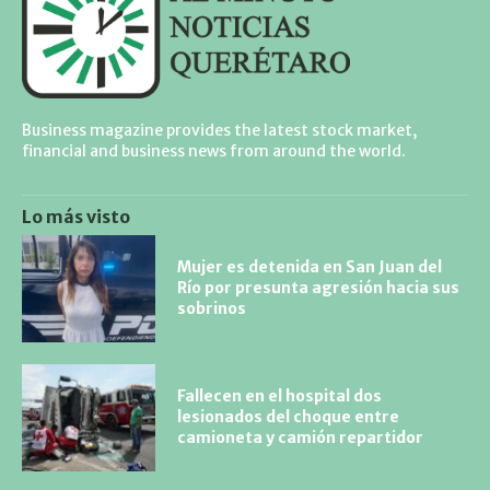
Business magazine provides the latest stock market,
financial and business news from around the world.
Lo más visto
Mujer es detenida en San Juan del
Río por presunta agresión hacia sus
sobrinos
Fallecen en el hospital dos
lesionados del choque entre
camioneta y camión repartidor