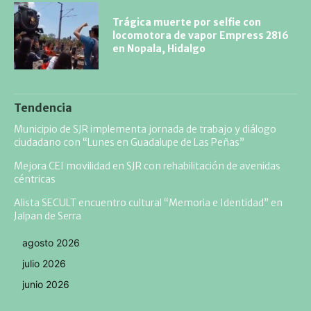
Trágica muerte por selfie con
locomotora de vapor Empress 2816
en Nopala, Hidalgo
Tendencia
Municipio de SJR implementa jornada de trabajo y diálogo
ciudadano con “Lunes en Guadalupe de Las Peñas”
Mejora CEI movilidad en SJR con rehabilitación de avenidas
céntricas
Alista SECULT encuentro cultural “Memoria e Identidad” en
Jalpan de Serra
agosto 2026
julio 2026
junio 2026