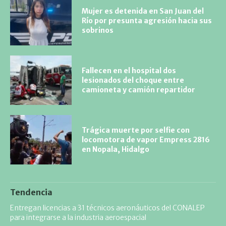
Mujer es detenida en San Juan del
Río por presunta agresión hacia sus
sobrinos
Fallecen en el hospital dos
lesionados del choque entre
camioneta y camión repartidor
Trágica muerte por selfie con
locomotora de vapor Empress 2816
en Nopala, Hidalgo
Tendencia
Entregan licencias a 31 técnicos aeronáuticos del CONALEP
para integrarse a la industria aeroespacial