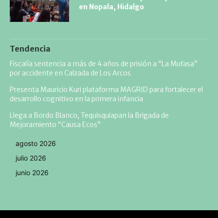
en Nopala, Hidalgo
Tendencia
Fiscalía sentencia a más de 4 años de prisión a “La Mufasa”
por accidente en Calzada de Los Arcos
Presenta Mauricio Kuri plataforma MAGRID para fortalecer el
desarrollo cognitivo en la primera infancia
Llega a Bordo Blanco, Tequisquiapan la Brigada de
Mejoramiento “Causa Ecos”
agosto 2026
julio 2026
junio 2026