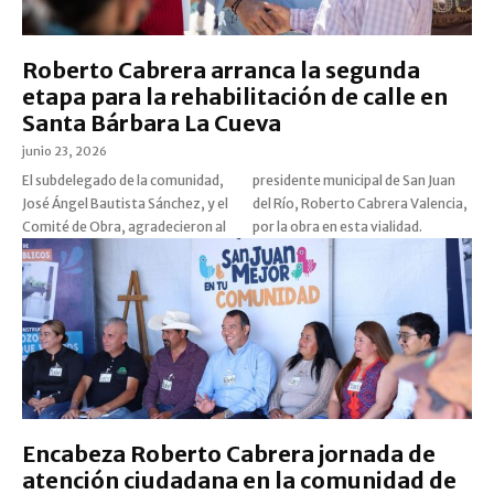
Roberto Cabrera arranca la segunda
etapa para la rehabilitación de calle en
Santa Bárbara La Cueva
junio 23, 2026
El subdelegado de la comunidad,
presidente municipal de San Juan
José Ángel Bautista Sánchez, y el
del Río, Roberto Cabrera Valencia,
Comité de Obra, agradecieron al
por la obra en esta vialidad.
Encabeza Roberto Cabrera jornada de
atención ciudadana en la comunidad de