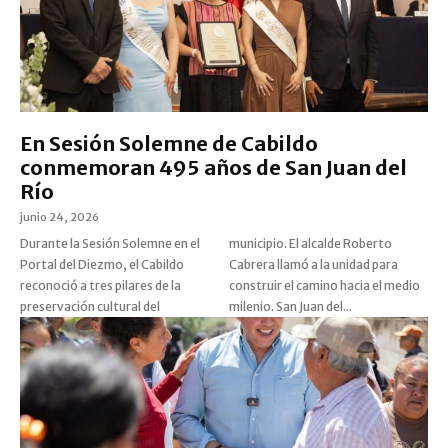
En Sesión Solemne de Cabildo
conmemoran 495 años de San Juan del
Río
junio 24, 2026
Durante la Sesión Solemne en el
municipio. El alcalde Roberto
Portal del Diezmo, el Cabildo
Cabrera llamó a la unidad para
reconoció a tres pilares de la
construir el camino hacia el medio
preservación cultural del
milenio. San Juan del...