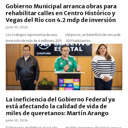
Gobierno Municipal arranca obras para
rehabilitar calles en Centro Histórico y
Vegas del Río con 4.2 mdp de inversión
junio 30, 2026
Los trabajos representarán una
mil pesos, en beneficio de cerca de
inversión de más de 4 millones 200
300 habitantes.
La ineficiencia del Gobierno Federal ya
está afectando la calidad de vida de
miles de queretanos: Martín Arango
junio 30, 2026
El dirigente del PAN en el estado,
de 500 apagones eléctricos que se