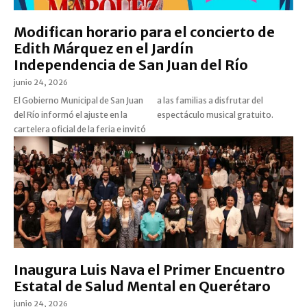
Modifican horario para el concierto de
Edith Márquez en el Jardín
Independencia de San Juan del Río
junio 24, 2026
El Gobierno Municipal de San Juan
a las familias a disfrutar del
del Río informó el ajuste en la
espectáculo musical gratuito.
cartelera oficial de la feria e invitó
Inaugura Luis Nava el Primer Encuentro
Estatal de Salud Mental en Querétaro
junio 24, 2026