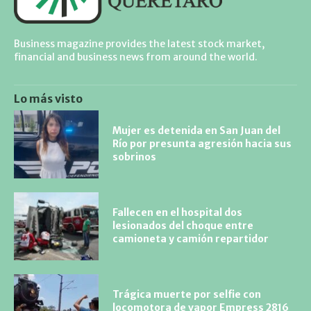
Business magazine provides the latest stock market,
financial and business news from around the world.
Lo más visto
Mujer es detenida en San Juan del
Río por presunta agresión hacia sus
sobrinos
Fallecen en el hospital dos
lesionados del choque entre
camioneta y camión repartidor
Trágica muerte por selfie con
locomotora de vapor Empress 2816