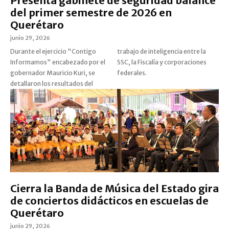
Presenta gabinete de seguridad balance
del primer semestre de 2026 en
Querétaro
junio 29, 2026
Durante el ejercicio "Contigo
trabajo de inteligencia entre la
Informamos" encabezado por el
SSC, la Fiscalía y corporaciones
gobernador Mauricio Kuri, se
federales.
detallaron los resultados del
Cierra la Banda de Música del Estado gira
de conciertos didácticos en escuelas de
Querétaro
junio 29, 2026