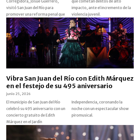
Corregidora, Josué Guerrero,
que cometan delitos de alto
visitó San Juan del Río para
impacto, ante el incremento de la
promover una reforma penal que
violencia juvenil.
Vibra San Juan del Río con Edith Márquez
en el festejo de su 495 aniversario
junio 25, 2026
El municipio de San Juan del Río
Independencia, coronando la
celebró su 495 aniversario con un
noche con un espectacular show
concierto gratuito de Edith
piromusical.
Márquez en el Jardín